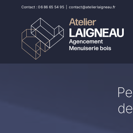
Passer
Contact :
06 86 65 54 95
|
contact@atelierlaigneau.fr
au
contenu
Pe
de