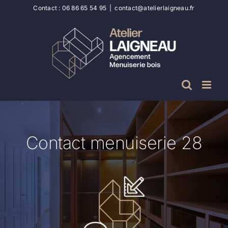
Passer
Contact :
06 86 65 54 95
|
contact@atelierlaigneau.fr
au
contenu
Contact menuiserie 28